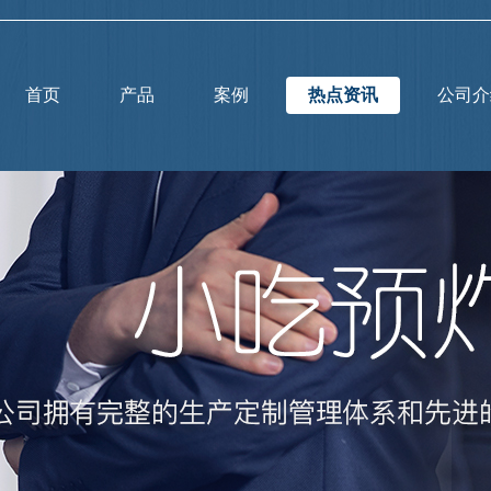
首页
产品
案例
热点资讯
公司介