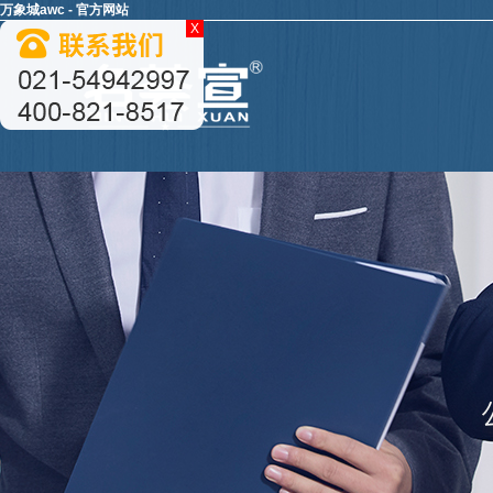
万象城awc - 官方网站
X