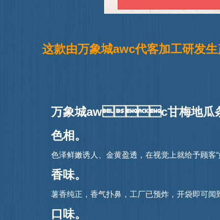
这款由万象城awc代客加工研发
万象城awc甘梅地瓜
色相。
色泽鲜嫩诱人、金黄盈透，在视觉上就给予顾客“好
香味。
薯香纯正，香气扑鼻，工厂已预炸，开袋即可闻到香气，
口味。