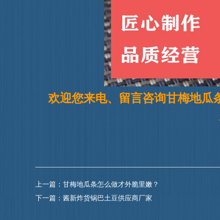
欢迎您来电、留言咨
询甘梅地瓜条
上一篇：
甘梅地瓜条怎么做才外脆里嫩？
下一篇：
酱新炸货锅巴土豆供应商厂家