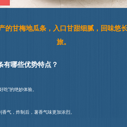
生产的甘梅地瓜条，入口甘甜细腻，回味悠
旅。
条有哪些优势特点？
吃”的绝妙体验。
炸制后，薯香气味更加浓烈。