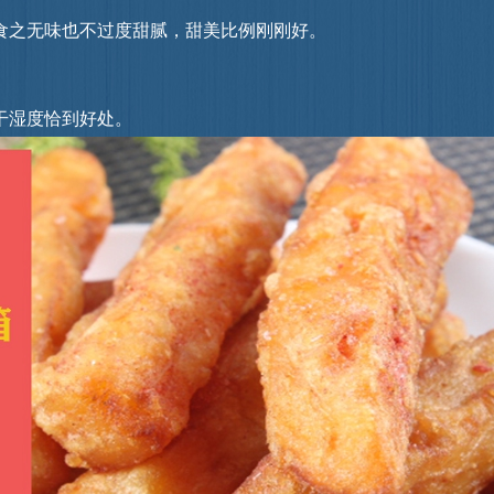
中，不食之无味也不过度甜腻，甜美比例刚刚好。
干湿度恰到好处。